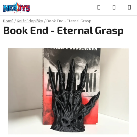
Přejít
Hledat
NÁKUPN
na
KOŠÍK
obsah
Domů
/
Knižní doplňky
/
Book End - Eternal Grasp
Book End - Eternal Grasp