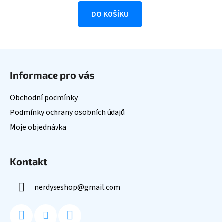
DO KOŠÍKU
Z
á
Informace pro vás
p
a
Obchodní podmínky
t
Podmínky ochrany osobních údajů
í
Moje objednávka
Kontakt
nerdyseshop
@
gmail.com