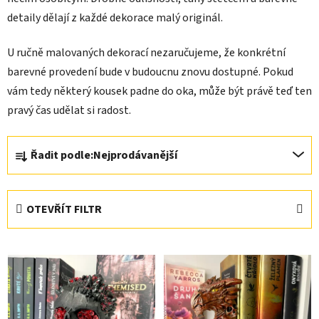
detaily dělají z každé dekorace malý originál.
U ručně malovaných dekorací nezaručujeme, že konkrétní
barevné provedení bude v budoucnu znovu dostupné. Pokud
vám tedy některý kousek padne do oka, může být právě teď ten
pravý čas udělat si radost.
Ř
Řadit podle:
Nejprodávanější
a
z
e
OTEVŘÍT FILTR
n
í
V
p
ý
r
p
o
i
d