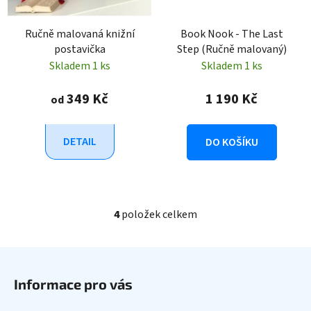
Ručně malovaná knižní
Book Nook - The Last
postavička
Step (Ručně malovaný)
Skladem 1 ks
Skladem 1 ks
349 Kč
1 190 Kč
od
DETAIL
DO KOŠÍKU
4
položek celkem
O
v
l
Z
á
á
d
Informace pro vás
p
a
a