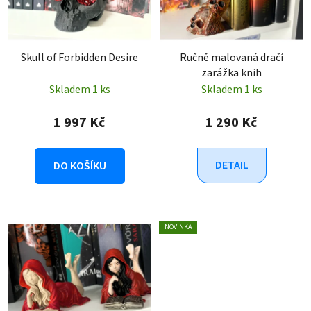
s
u
p
k
r
t
Skull of Forbidden Desire
Ručně malovaná dračí
o
ů
zarážka knih
d
Skladem 1 ks
Skladem 1 ks
u
k
1 997 Kč
1 290 Kč
t
ů
DETAIL
DO KOŠÍKU
NOVINKA