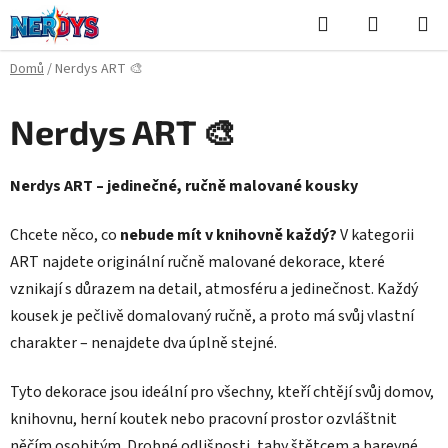
Přejít
Hledat
NÁKUPN
na
KOŠÍK
obsah
Domů
/
Nerdys ART 🎨
Nerdys ART 🎨
Nerdys ART – jedinečné, ručně malované kousky
Chcete něco, co
nebude mít v knihovně každý?
V kategorii
ART najdete originální ručně malované dekorace, které
vznikají s důrazem na detail, atmosféru a jedinečnost. Každý
kousek je pečlivě domalovaný ručně, a proto má svůj vlastní
charakter – nenajdete dva úplně stejné.
Tyto dekorace jsou ideální pro všechny, kteří chtějí svůj domov,
knihovnu, herní koutek nebo pracovní prostor ozvláštnit
něčím osobitým. Drobné odlišnosti, tahy štětcem a barevné