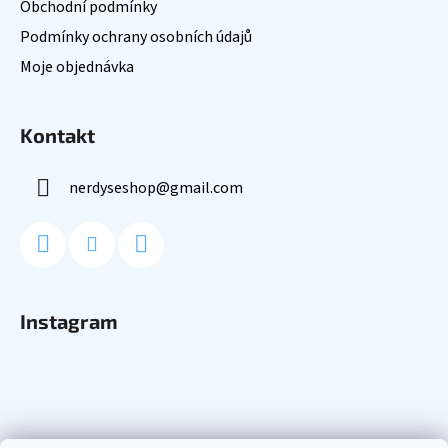
c
Obchodní podmínky
t
í
Podmínky ochrany osobních údajů
í
p
Moje objednávka
r
v
k
Kontakt
y
v
ý
nerdyseshop
@
gmail.com
p
i
s
u
Instagram