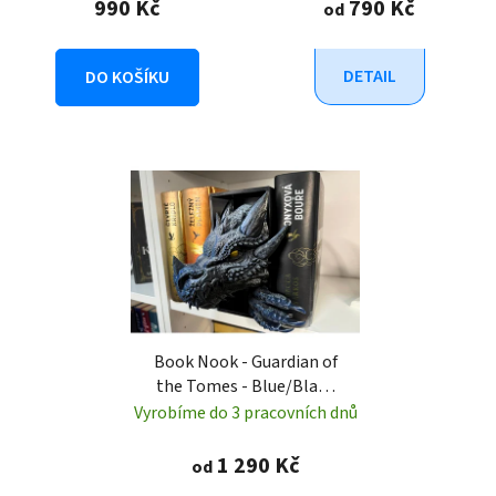
990 Kč
790 Kč
od
DETAIL
DO KOŠÍKU
Book Nook - Guardian of
the Tomes - Blue/Black
PREMIUM
Vyrobíme do 3 pracovních dnů
1 290 Kč
od