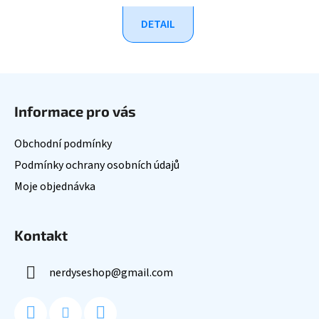
DETAIL
Z
á
Informace pro vás
p
a
Obchodní podmínky
t
Podmínky ochrany osobních údajů
í
Moje objednávka
Kontakt
nerdyseshop
@
gmail.com