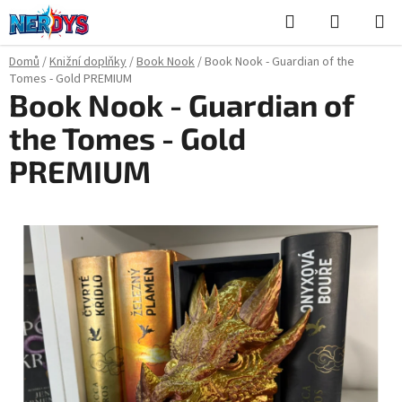
Přejít
Hledat
NÁKUPN
na
KOŠÍK
obsah
Domů
/
Knižní doplňky
/
Book Nook
/
Book Nook - Guardian of the
Tomes - Gold PREMIUM
Book Nook - Guardian of
the Tomes - Gold
PREMIUM