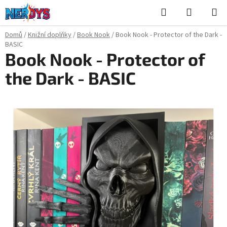
Přejít
Hledat
NÁKUPN
na
KOŠÍK
obsah
Domů
/
Knižní doplňky
/
Book Nook
/
Book Nook - Protector of the Dark -
BASIC
Book Nook - Protector of
the Dark - BASIC