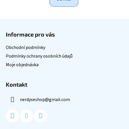
Z
á
Informace pro vás
p
a
Obchodní podmínky
t
Podmínky ochrany osobních údajů
í
Moje objednávka
Kontakt
nerdyseshop
@
gmail.com