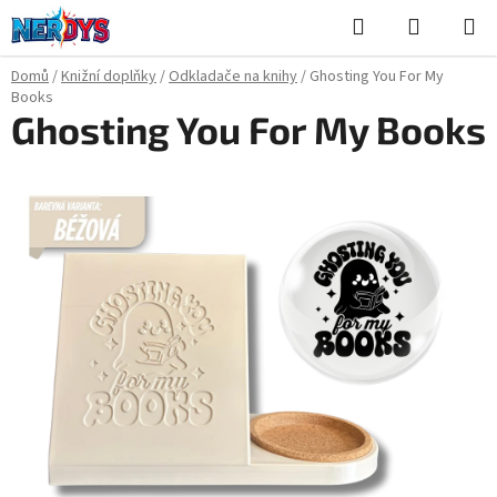
Přejít
Hledat
NÁKUPN
na
KOŠÍK
obsah
Domů
/
Knižní doplňky
/
Odkladače na knihy
/
Ghosting You For My
Books
Ghosting You For My Books