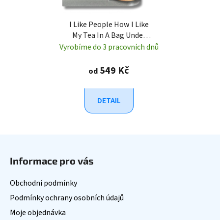
I Like People How I Like
My Tea In A Bag Under
Water
Vyrobíme do 3 pracovních dnů
549 Kč
od
DETAIL
Z
á
Informace pro vás
p
a
Obchodní podmínky
t
Podmínky ochrany osobních údajů
í
Moje objednávka