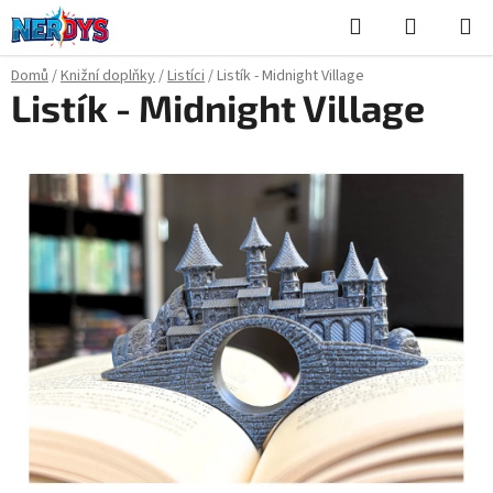
Přejít
Hledat
NÁKUPN
na
KOŠÍK
obsah
Domů
/
Knižní doplňky
/
Listíci
/
Listík - Midnight Village
Listík - Midnight Village