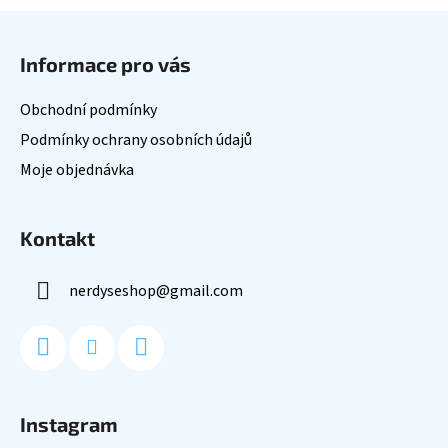
Z
á
Informace pro vás
p
a
Obchodní podmínky
t
Podmínky ochrany osobních údajů
í
Moje objednávka
Kontakt
nerdyseshop
@
gmail.com
Instagram