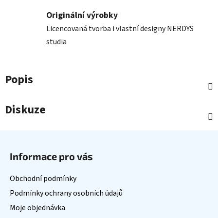
Originální výrobky
Licencovaná tvorba i vlastní designy NERDYS
studia
Popis
Diskuze
Z
á
Informace pro vás
p
a
Obchodní podmínky
t
Podmínky ochrany osobních údajů
í
Moje objednávka