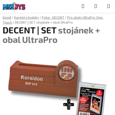
Přejít
Hledat
NÁKUPN
na
KOŠÍK
obsah
Domů
/
Karetní stojánky
/
Poke - DECENT
/
Pro obaly UltraPro One-
Touch
/
DECENT | SET
stojánek + obal UltraPro
DECENT | SET
stojánek +
obal UltraPro