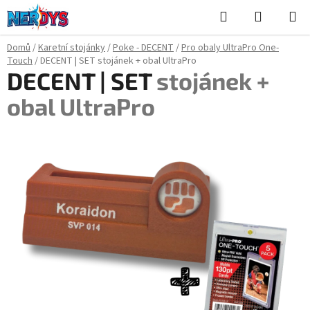
Přejít
Hledat
NÁKUPN
na
KOŠÍK
obsah
Domů
/
Karetní stojánky
/
Poke - DECENT
/
Pro obaly UltraPro One-
Touch
/
DECENT | SET
stojánek + obal UltraPro
DECENT | SET
stojánek +
obal UltraPro