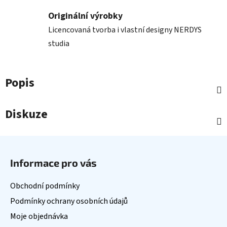
Originální výrobky
Licencovaná tvorba i vlastní designy NERDYS
studia
Popis
Diskuze
Z
á
Informace pro vás
p
a
Obchodní podmínky
t
Podmínky ochrany osobních údajů
í
Moje objednávka