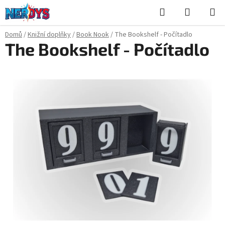
Přejít
Hledat
NÁKUPN
na
KOŠÍK
obsah
Domů
/
Knižní doplňky
/
Book Nook
/
The Bookshelf - Počítadlo
The Bookshelf - Počítadlo