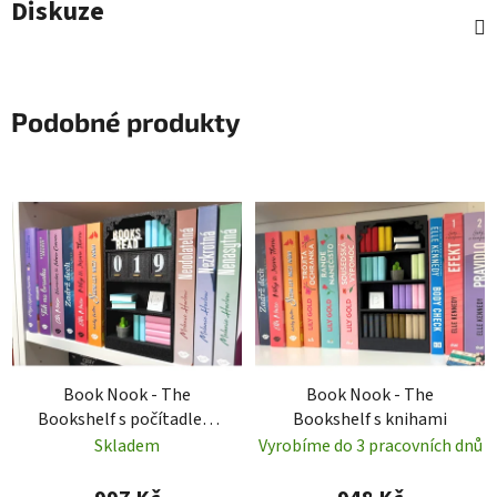
Diskuze
Podobné produkty
Book Nook - The
Book Nook - The
Bookshelf s počítadlem
Bookshelf s knihami
knih
Skladem
Vyrobíme do 3 pracovních dnů