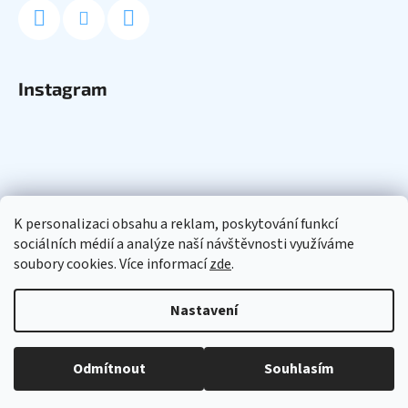
Instagram
K personalizaci obsahu a reklam, poskytování funkcí
sociálních médií a analýze naší návštěvnosti využíváme
soubory cookies. Více informací
zde
.
Sledovat na Instagramu
Nastavení
Vytvořil Shoptet
Odmítnout
Souhlasím
Copyright 2026
NERDYS.CZ
. Všechna práva vyhrazena.
Upravit nastavení cookies