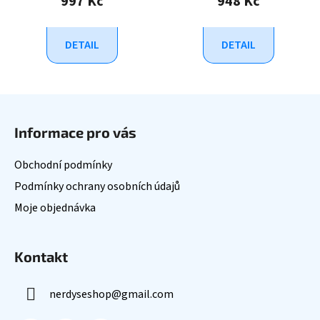
997 Kč
948 Kč
DETAIL
DETAIL
Z
á
Informace pro vás
p
a
Obchodní podmínky
t
Podmínky ochrany osobních údajů
í
Moje objednávka
Kontakt
nerdyseshop
@
gmail.com